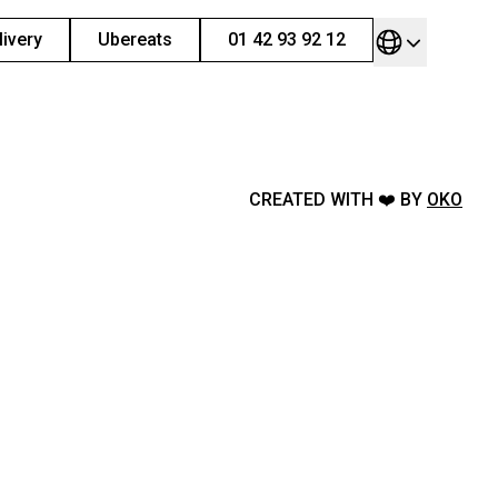
livery
Ubereats
01 42 93 92 12
CREATED WITH ❤️ BY
OKO